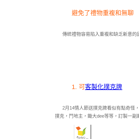
避免了禮物重複和無聊
傳統禮物容易陷入重複和缺乏新意的
1. 可
客製化撲克牌
2月14情人節送撲克牌看似有點奇
撲克，鬥地主，鋤大dee等等，訂製一