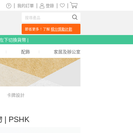
|
|
|
|
我的訂單
登錄
節省更多！了解
積分獎勵計劃
頁左下切換貨幣 |
配飾
家居及辦公室
卡牌設計
 PSHK