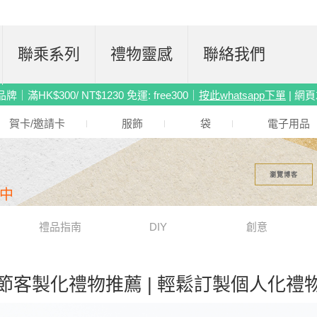
聯乘系列
禮物靈感
聯絡我們
滿HK$300/ NT$1230 免運: free300｜
按此whatsapp下單
| 網
賀卡/邀請卡
服飾
袋
電子用品
瀏覽博客
中
禮品指南
DIY
創意
節客製化禮物推薦 | 輕鬆訂製個人化禮物 |