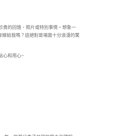
珍貴的回憶、照片或特別事情。想象一
? 你會嫁給我嗎？這絕對是場面十分浪漫的驚
貼心和用心~