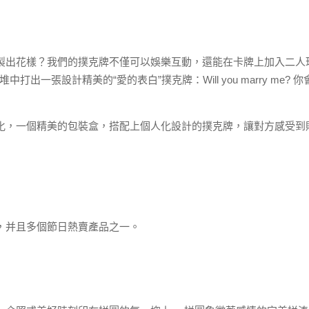
製出花樣？我們的撲克牌不僅可以娛樂互動，還能在卡牌上加入二人
出一張設計精美的“愛的表白”撲克牌：Will you marry me
化，一個精美的包裝盒，搭配上個人化設計的撲克牌，讓對方感受到
，并且多個節日熱賣產品之一。