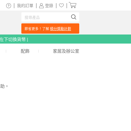
|
|
|
|
我的訂單
登錄
節省更多！了解
積分獎勵計劃
頁左下切換貨幣 |
配飾
家居及辦公室
幫助。