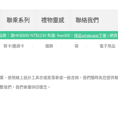
聯乘系列
禮物靈感
聯絡我們
滿HK$300/ NT$1230 免運: free300｜
按此whatsapp下單
| 網
賀卡/邀請卡
服飾
袋
電子用品
案，使用線上設計工具亦或是落單或一般咨詢，我們隨時為您提供
繫我們，我們會盡快回復您。