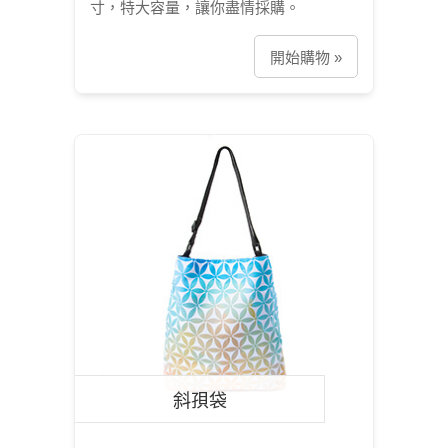
寸，特大容量，讓你盡情採購。
開始購物 »
斜孭袋