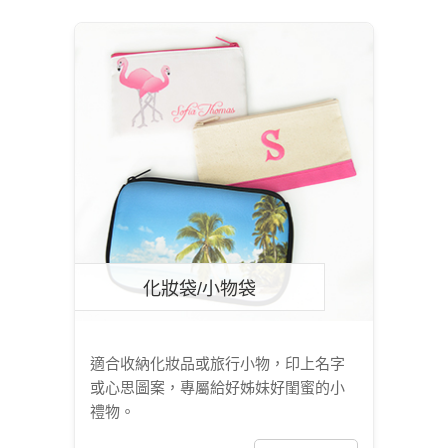
化妝袋/小物袋
適合收納化妝品或旅行小物，印上名字
或心思圖案，專屬給好姊妹好閨蜜的小
禮物。