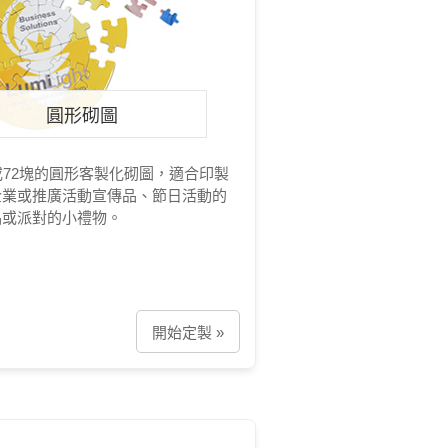
圓形砌圖
或72塊的圓形客製化砌圖，適合印製
企業或推廣活動宣傳品、節日活動的
品或派對的小禮物。
開始定製 »