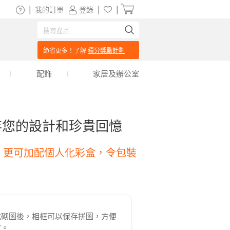
|
|
|
我的訂單
登錄
節省更多！了解
積分獎勵計劃
配飾
家居及辦公室
存您的設計和珍貴回憶
，更可加配個人化彩盒，令包裝
成砌圖後，相框可以保存拼圖，方便
賞。