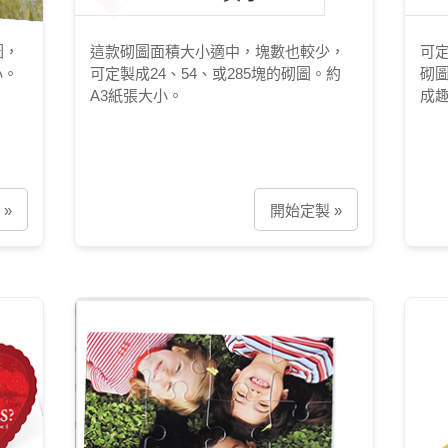
圖，
這款砌圖面積大小適中，塊數也較少，
可定
小。
可定製成24、54、或285塊的砌圖。約
砌
A3紙張大小。
成
»
開始定製 »