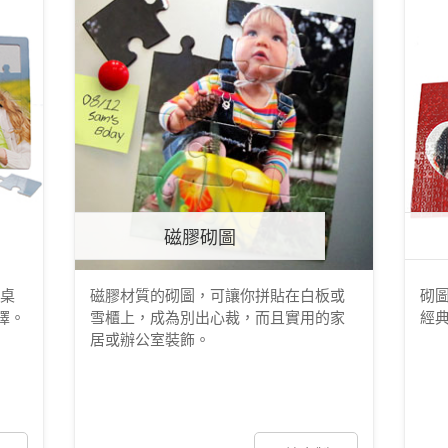
磁膠砌圖
桌
磁膠材質的砌圖，可讓你拼貼在白板或
砌
擇。
雪櫃上，成為別出心裁，而且實用的家
經
居或辦公室裝飾。