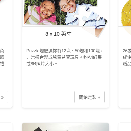
8 x 10 英寸
顏色
Puzzle塊數選擇有12塊、50塊和100塊，
26
膠
非常適合製成兒童益智玩具。約A4紙張
成
禮
或8R照片大小。
贈
»
開始定製 »