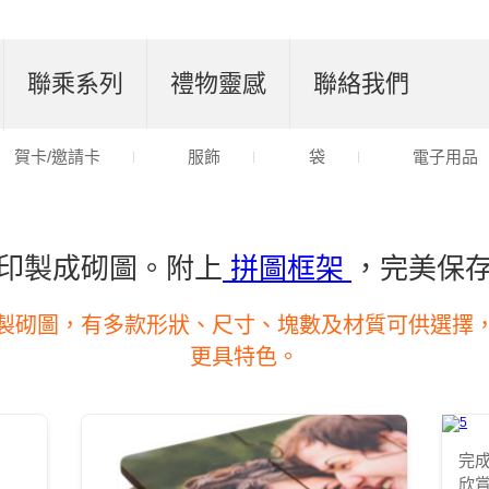
聯乘系列
禮物靈感
聯絡我們
賀卡/邀請卡
服飾
袋
電子用品
印製成砌圖。附上
拼圖框架
，完美保
製砌圖，有多款形狀、尺寸、塊數及材質可供選擇
更具特色。
完
欣