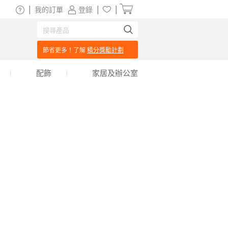
|
|
|
我的訂單
登錄
節省更多！了解
積分獎勵計劃
配飾
家居及辦公室