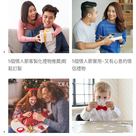
5個情人節客製化禮物推薦|輕
5個情人節實用~又有心意的情
鬆訂製
侶禮物