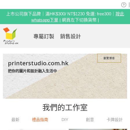
|
上市公司旗下品牌｜滿HK$300/ NT$1230 免運: free300｜
按此
whatsapp下單
| 網頁左下切換貨幣 |
專屬訂製
銷售設計
瀏覽博客
printerstudio.com.hk
把你的圖片和設計融入生活中
我們的工作室
最新
禮品指南
DIY
創意
卡牌設計