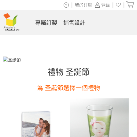
|
|
|
我的訂單
登錄
專屬訂製
銷售設計
禮物 圣誕節
為 圣誕節選擇一個禮物