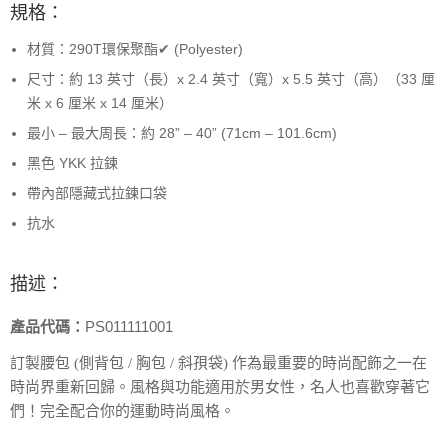
規格：
材質：290T環保聚酯✔ (Polyester)
尺寸：約 13 英寸（長）x 2.4 英寸（寬）x 5.5 英寸（高）（33 厘
米 x 6 厘米 x 14 厘米）
最小 – 最大周長：約 28” – 40” (71cm – 101.6cm)
黑色 YKK 拉鍊
帶內部隱藏式拉鍊口袋
抗水
描述：
產品代碼：
PS011111001
訂製腰包 (側背包 / 胸包 / 斜孭袋) 作為最重要的時尚配飾之一在
時尚界重新回歸。風格與功能適用於男女性，名人也喜歡穿著它
們！完全配合你的運動時尚風格。