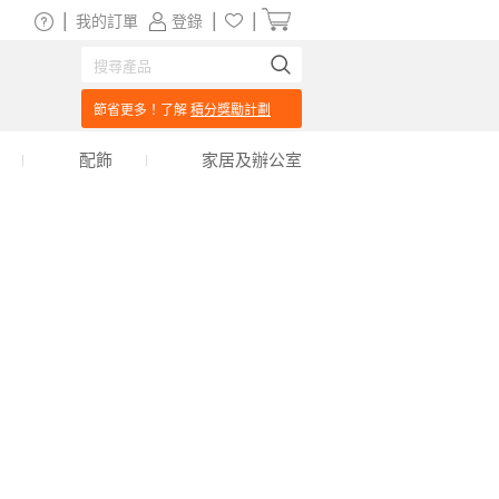
|
|
|
我的訂單
登錄
節省更多！了解
積分獎勵計劃
配飾
家居及辦公室