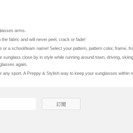
 glasses arms.
the fabric and will never peel, crack or fade!
e or a school/team name! Select your pattern, pattern color, frame, fra
sunglass close by in style while running around town, driving, skiing,
glasses again.
 any sport. A Preppy & Stylish way to keep your sunglasses within r