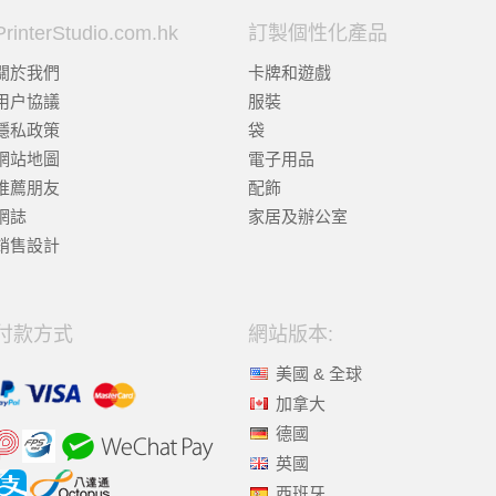
PrinterStudio.com.hk
訂製個性化產品
關於我們
卡牌和遊戲
用户協議
服裝
隱私政策
袋
網站地圖
電子用品
推薦朋友
配飾
網誌
家居及辦公室
銷售設計
付款方式
網站版本:
美國 & 全球
加拿大
德國
英國
西班牙