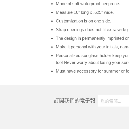
Made of soft waterproof neoprene.
Measure 10" long x .625" wide.
Customization is on one side.
Strap openings does not fit extra wide
The design in permanently imprinted on 
Make it personal with your initials, nam
Personalized sunglass holder keep your 
too! Never worry about losing your sun
Must have accessory for summer or for
訂閲我們的電子報