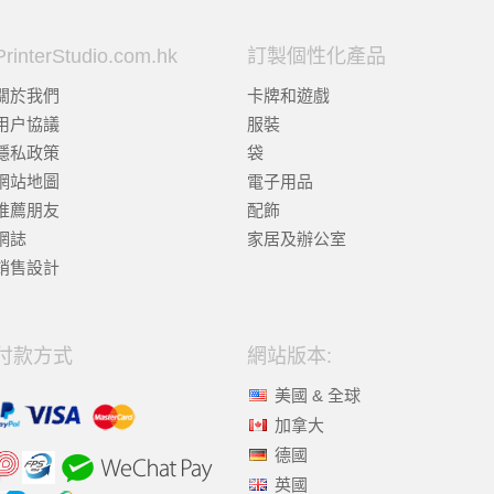
PrinterStudio.com.hk
訂製個性化產品
關於我們
卡牌和遊戲
用户協議
服裝
隱私政策
袋
網站地圖
電子用品
推薦朋友
配飾
網誌
家居及辦公室
銷售設計
付款方式
網站版本:
美國 & 全球
加拿大
德國
英國