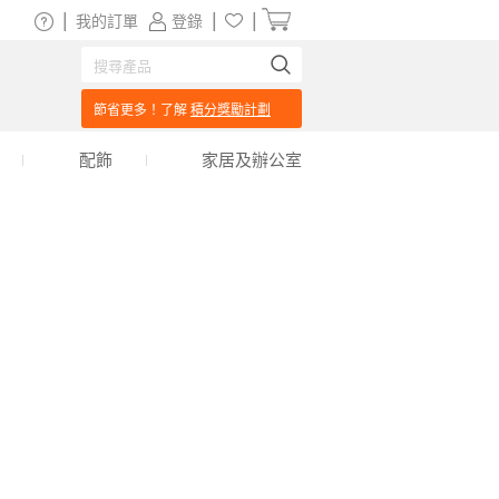
|
|
|
我的訂單
登錄
節省更多！了解
積分獎勵計劃
配飾
家居及辦公室