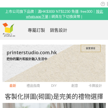
|
上市公司旗下品牌｜滿HK$300/ NT$1230 免運: free300｜
按此
whatsapp下單
| 網頁左下切換貨幣 |
專屬訂製
銷售設計
瀏覽博客
printerstudio.com.hk
把你的圖片和設計融入生活中
最新
禮品指南
DIY
創意
卡牌設計
客製化拼圖(砌圖)是完美的禮物選擇