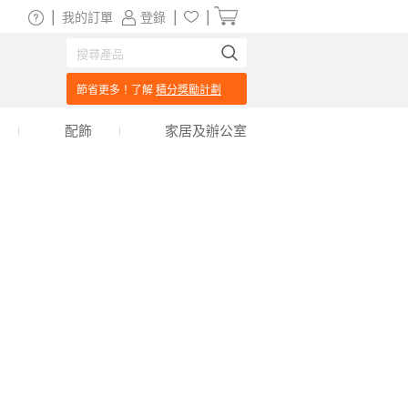
|
|
|
我的訂單
登錄
節省更多！了解
積分獎勵計劃
配飾
家居及辦公室