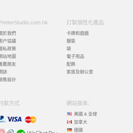
PrinterStudio.com.hk
訂製個性化產品
關於我們
卡牌和遊戲
用户協議
服裝
隱私政策
袋
網站地圖
電子用品
推薦朋友
配飾
網誌
家居及辦公室
銷售設計
付款方式
網站版本:
美國 & 全球
加拿大
德國