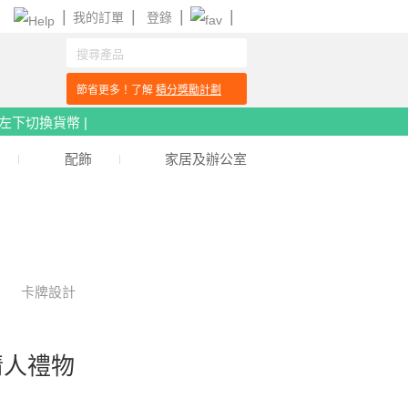
|
|
|
|
我的訂單
登錄
節省更多！了解
積分獎勵計劃
頁左下切換貨幣 |
配飾
家居及辦公室
卡牌設計
情人禮物