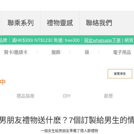
聯乘系列
禮物靈感
聯絡我們
滿HK$300/ NT$1230 免運: free300｜
按此whatsapp下單
| 網
賀卡/邀請卡
服飾
袋
電子用品
瀏覽博客
中
禮品指南
DIY
創意
男朋友禮物送什麽？7個訂製給男生的