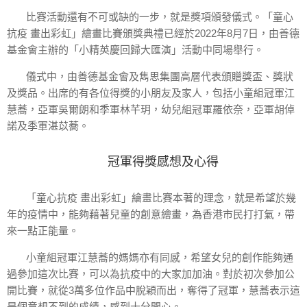
比賽活動還有不可或缺的一步，就是獎項頒發儀式。「童心
抗疫 畫出彩虹」繪畫比賽頒獎典禮已經於2022年8月7日，由善德
基金會主辦的「小精英慶回歸大匯演」活動中同場舉行。
儀式中，由善德基金會及雋思集團高層代表頒贈獎盃、獎狀
及獎品。出席的有各位得獎的小朋友及家人，包括小童組冠軍江
慧蕎，亞軍吳爾朗和季軍林芊玥，幼兒組冠軍羅依奈，亞軍胡倬
諾及季軍湛苡蕎。
冠軍得獎感想及心得
「童心抗疫 畫出彩虹」繪畫比賽本著的理念，就是希望於幾
年的疫情中，能夠藉著兒童的創意繪畫，為香港市民打打氣，帶
來一點正能量。
小童組冠軍江慧蕎的媽媽亦有同感，希望女兒的創作能夠通
過參加這次比賽，可以為抗疫中的大家加加油。對於初次參加公
開比賽，就從3萬多位作品中脫穎而出，奪得了冠軍，慧蕎表示這
是個意想不到的成績，感到十分開心。