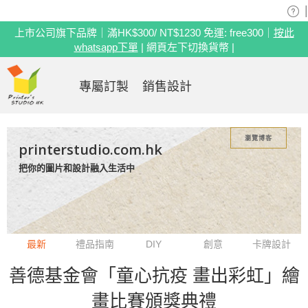
|
上市公司旗下品牌｜滿HK$300/ NT$1230 免運: free300｜
按此
whatsapp下單
| 網頁左下切換貨幣 |
專屬訂製
銷售設計
瀏覽博客
printerstudio.com.hk
把你的圖片和設計融入生活中
最新
禮品指南
DIY
創意
卡牌設計
善德基金會「童心抗疫 畫出彩虹」繪
畫比賽頒獎典禮