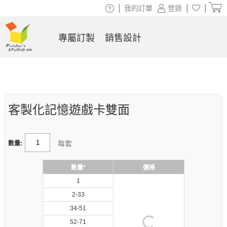
|
|
|
我的訂單
登錄
專屬訂製
銷售設計
客製化記憶遊戲卡雙面
每套
數量:
數量*
價格
1
2-33
34-51
52-71