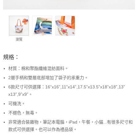
瀏覽
規格：
材質：棉和聚酯纖維混紡面料。
2層手柄和雙層底部增加了袋子的承重力。
6款尺寸可供選擇：16“x16”,11”x14”,17.5”x13.5”x18”x18”,13”
x13”,9”x9”。
可機洗。
不褪色，無毒。
非常適合裝雜物，筆記本電腦，iPad，午餐，小貓...有很多尺寸和
款式可供選擇。也可以作為禮品袋。