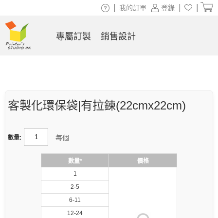
|
|
|
我的訂單
登錄
專屬訂製
銷售設計
客製化環保袋|有拉鍊(22cmx22cm)
每個
數量:
數量*
價格
1
2-5
6-11
12-24