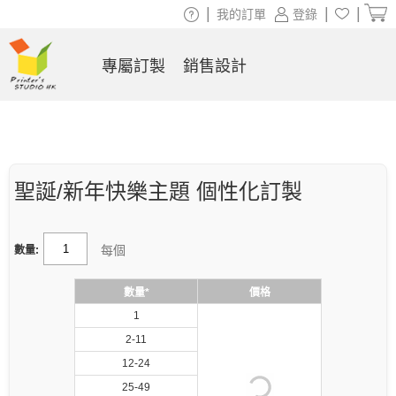
|
|
|
我的訂單
登錄
專屬訂製
銷售設計
聖誕/新年快樂主題 個性化訂製
每個
數量:
數量*
價格
1
2-11
12-24
25-49