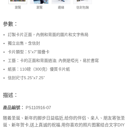
瀏覽
瀏覽
邊緣
信封包裝
參數：
訂製卡片正面，內側和背面的圖片和文字佈局
獨立出售，含信封
卡片類型：5”x7”摺疊卡
工藝：卡的正面和背面過油; 內側是啞光，易於書寫
紙張：110磅（300克）優質卡片紙
信封尺寸5.25”x7.25”
描述：
產品編號：
PS110916-07
随着圣诞、新年的脚步日益临近,给你的伴侣、亲人、朋友寄张圣
诞、新年贺卡,送上真诚的祝福.用你喜欢的照片图案结合文字DIY