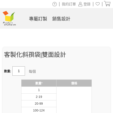
|
|
|
我的訂單
登錄
專屬訂製
銷售設計
客製化斜孭袋|雙面設計
每個
數量:
數量*
價格
1
2-19
20-99
100-124