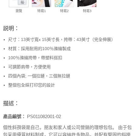
瀏覽
特寫1
特寫2
特寫3
説明：
尺寸：13英寸寬x 15英寸長，挎帶：43英寸（完全伸展）
材質：採用耐用的100％滌綸製成
100％滌綸挎帶，帶塑料搭扣
可調節肩帶，方便使用
四個內袋; 一個拉鏈，三個無拉鏈
整個包全綵打印您的設計
描述：
產品編號：
PS011082001-02
個性斜孭袋是自己，朋友和家人或公司營銷的理想包包。
由于包
包采用優質材料制成，它可以容納許多物品，并配有堅固的斜挎