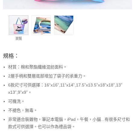
瀏覽
規格：
材質：棉和聚酯纖維混紡面料。
2層手柄和雙層底部增加了袋子的承重力。
6款尺寸可供選擇：16“x16”,11”x14”,17.5”x13.5”x18”x18”,13”
x13”,9”x9”。
可機洗。
不褪色，無毒。
非常適合裝雜物，筆記本電腦，iPad，午餐，小貓...有很多尺寸和
款式可供選擇。也可以作為禮品袋。