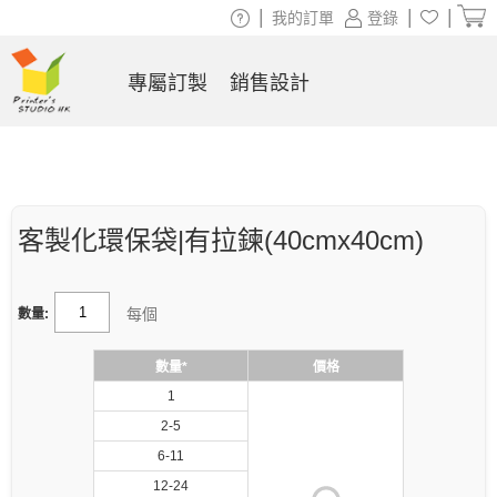
|
|
|
我的訂單
登錄
專屬訂製
銷售設計
客製化環保袋|有拉鍊(40cmx40cm)
每個
數量:
數量*
價格
1
2-5
6-11
12-24