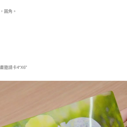
m），圓角。
邀請卡4“X6”