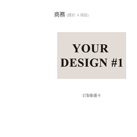
商務
(總計: 4 項目)
訂製動畫卡