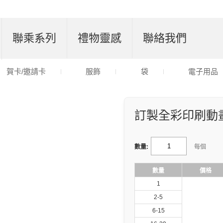
聯乘系列
禮物靈感
聯絡我們
賀卡/邀請卡
服飾
袋
電子用品
訂製全彩印刷動畫
數量:
每個
數量
價格
1
2-5
6-15