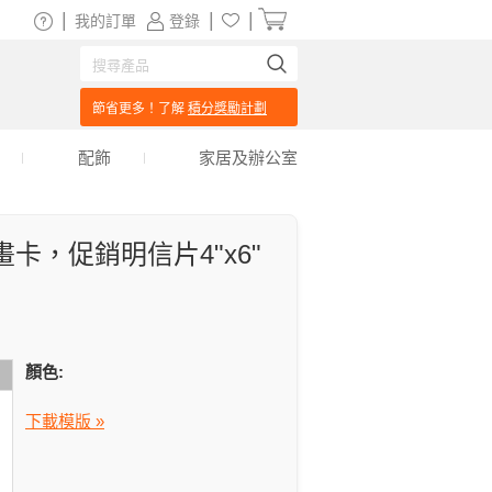
|
|
|
我的訂單
登錄
節省更多！了解
積分獎勵計劃
配飾
家居及辦公室
卡，促銷明信片4"x6"
顏色:
下載模版 »