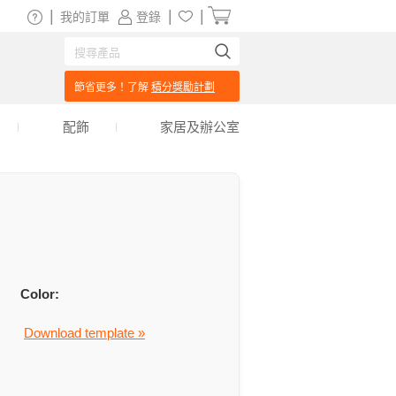
|
|
|
我的訂單
登錄
節省更多！了解
積分獎勵計劃
配飾
家居及辦公室
Color:
Download template »