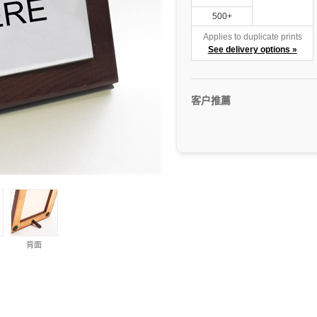
500+
Applies to duplicate prints
See delivery options »
客户推薦
背面