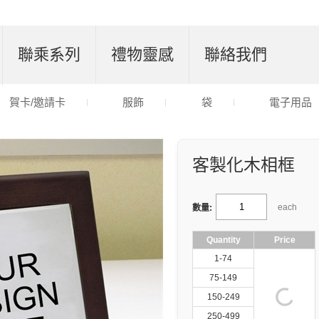
聯乘系列
禮物靈感
聯絡我們
賀卡/邀請卡
服飾
袋
電子用品
客製化木相框
each
數量:
Quantity
Price
1-74
75-149
150-249
250-499