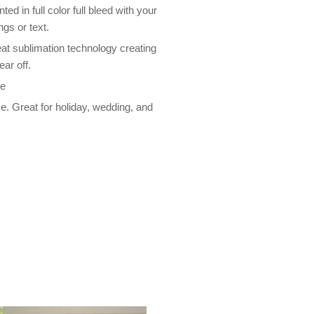
ed in full color full bleed with your
gs or text.
heat sublimation technology creating
ar off.
le
e. Great for holiday, wedding, and