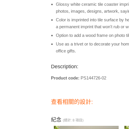
Glossy white ceramic tile coaster imprint
photos, images, designs, artwork, sayin
Color is imprinted into tile surface by 
a permanent imprint that won't rub or we
Option to add a wood frame on photo ti
Use as a trivet or to decorate your hom
office gifts.
Description:
Product code:
PS144726-02
查看相關的設計:
紀念
(總計: 8 項目)