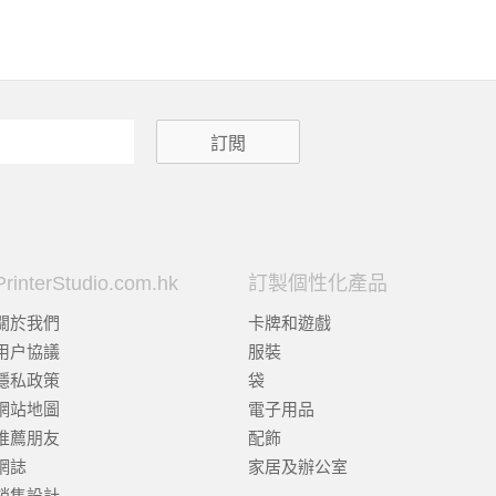
PrinterStudio.com.hk
訂製個性化產品
關於我們
卡牌和遊戲
用户協議
服裝
隱私政策
袋
網站地圖
電子用品
推薦朋友
配飾
網誌
家居及辦公室
銷售設計