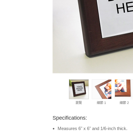
瀏覽
細節 1
細節 2
Specifications:
Measures 6" x 6" and 1/6-inch thick.