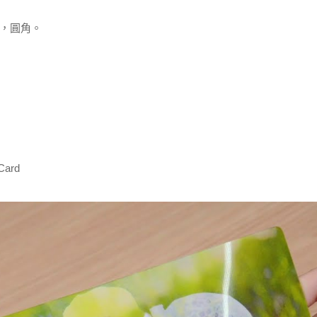
m），圓角。
 Card