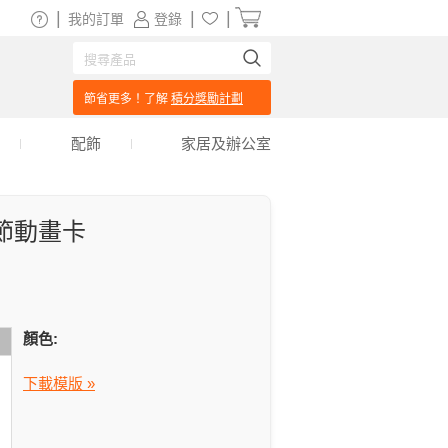
|
|
|
我的訂單
登錄
節省更多！了解
積分獎勵計劃
配飾
家居及辦公室
節動畫卡
顏色:
下載模版 »