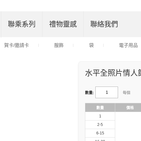
聯乘系列
禮物靈感
聯絡我們
賀卡/邀請卡
服飾
袋
電子用品
水平全照片情人
數量:
每個
數量
價格
1
2-5
6-15