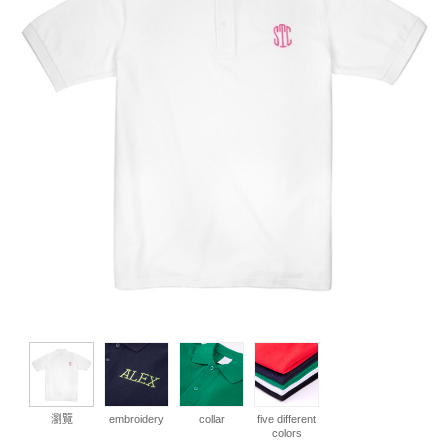
瀏覽
embroidery
collar
five different
colors