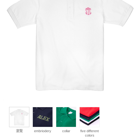
瀏覽
embriodery
collar
five different
colors