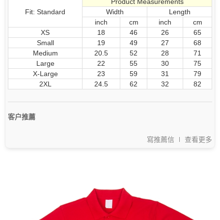
Product Measurements
Fit: Standard
Width
Length
inch
cm
inch
cm
XS
18
46
26
65
Small
19
49
27
68
Medium
20.5
52
28
71
Large
22
55
30
75
X-Large
23
59
31
79
2XL
24.5
62
32
82
客户推薦
寫推薦信
查看更多