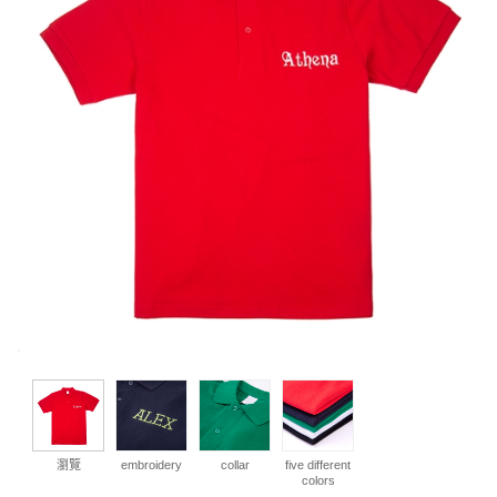
瀏覽
embroidery
collar
five different
colors