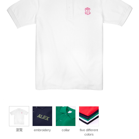
瀏覽
embroidery
collar
five different
colors