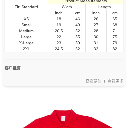
Product Measurements
Fit: Standard
Width
Length
inch
cm
inch
cm
XS
18
46
26
65
Small
19
49
27
68
Medium
20.5
52
28
71
Large
22
55
30
75
X-Large
23
59
31
79
2XL
24.5
62
32
82
客户推薦
寫推薦信
查看更多