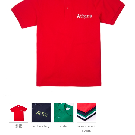
瀏覽
embroidery
collar
five different
colors