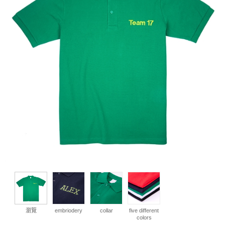
瀏覽
embriodery
collar
five different
colors