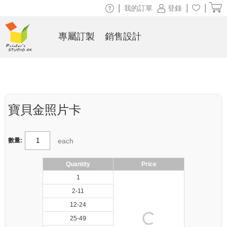
|
|
|
我的訂單
登錄
專屬訂製
銷售設計
寶貝金照片卡
each
數量:
Quantity
Price
1
2-11
12-24
25-49