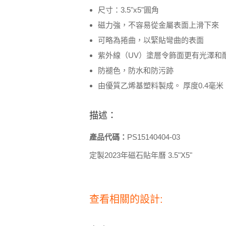
尺寸：3.5"x5"圓角
磁力強，不容易從金屬表面上滑下來
可略為捲曲，以緊貼彎曲的表面
紫外線（UV）塗層令飾面更有光澤和
防褪色，防水和防污跡
由優質乙烯基塑料製成。 厚度0.4毫米
描述：
產品代碼：
PS15140404-03
定製2023年磁石貼年曆 3.5"X5"
查看相關的設計: