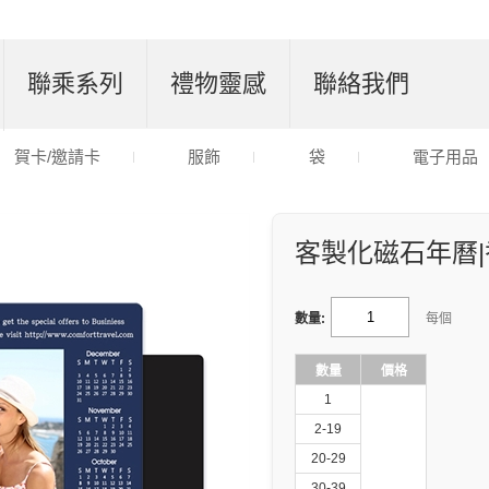
聯乘系列
禮物靈感
聯絡我們
賀卡/邀請卡
服飾
袋
電子用品
客製化磁石年曆|香
數量:
每個
數量
價格
1
2-19
20-29
30-39