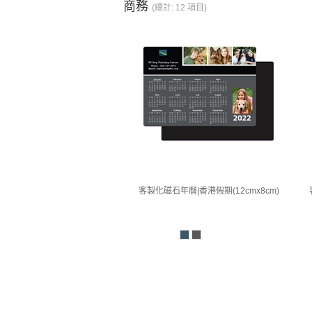
商務
(總計: 12 項目)
客製化磁石年曆|香港假期(12cmx8cm)