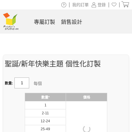
|
|
|
我的訂單
登錄
專屬訂製
銷售設計
聖誕/新年快樂主題 個性化訂製
每個
數量:
數量*
價格
1
2-11
12-24
25-49