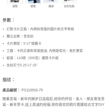
瀏覽
瀏覽
邊緣
信封包裝
參數：
訂製卡片正面，內側和背面的圖片和文字佈局
獨立出售，含信封
卡片類型：5”x7”摺疊卡
工藝：卡的正面和背面過油; 內側是啞光，易於書寫
紙張：110磅（300克）優質卡片紙
信封尺寸5.25”x7.25”
描述：
產品編號：
PS110916-79
随着圣诞、新年的脚步日益临近,给你的伴侣、亲人、朋友寄张圣
诞、新年贺卡,送上真诚的祝福.用你喜欢的照片图案结合文字DIY