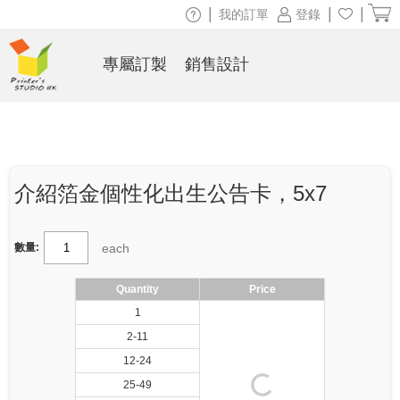
|
|
|
我的訂單
登錄
專屬訂製
銷售設計
介紹箔金個性化出生公告卡，5x7
each
數量:
Quantity
Price
1
2-11
12-24
25-49