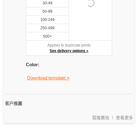
30-49
50-99
100-249
250-499
500+
Applies to duplicate prints
See delivery options »
Color:
Download template »
客户推薦
寫推薦信
查看更多