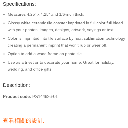
Specifications:
Measures 4.25" x 4.25" and 1/6-inch thick.
Glossy white ceramic tile coaster imprinted in full color full bleed
with your photos, images, designs, artwork, sayings or text.
Color is imprinted into tile surface by heat sublimation technology
creating a permanent imprint that won't rub or wear off.
Option to add a wood frame on photo tile
Use as a trivet or to decorate your home. Great for holiday,
wedding, and office gifts.
Description:
Product code:
PS144626-01
查看相關的設計: