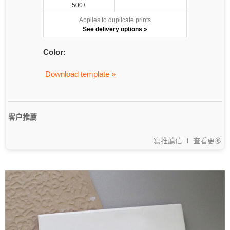
500+
Applies to duplicate prints
See delivery options »
Color:
Download template »
客户推薦
寫推薦信
查看更多