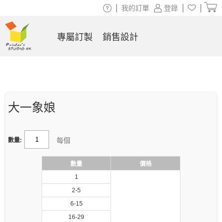
|
|
|
我的訂單
登錄
專屬訂製
銷售設計
大一象娘
每個
數量:
數量
價格
1
2-5
6-15
16-29