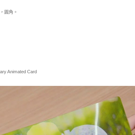
m），圓角。
sary Animated Card