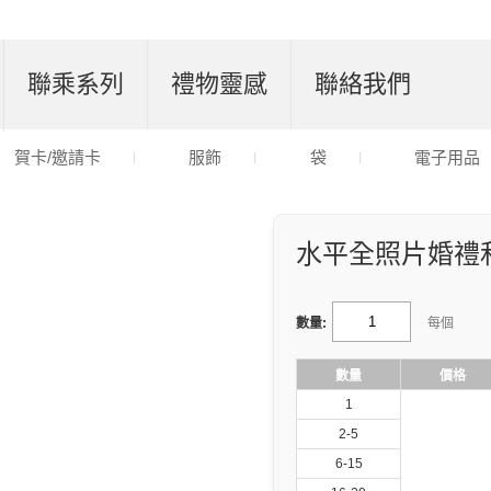
聯乘系列
禮物靈感
聯絡我們
賀卡/邀請卡
服飾
袋
電子用品
水平全照片婚禮
數量:
每個
數量
價格
1
2-5
6-15