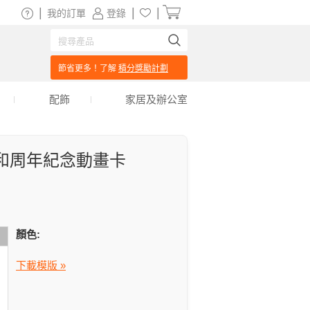
|
|
|
我的訂單
登錄
節省更多！了解
積分獎勵計劃
配飾
家居及辦公室
和周年紀念動畫卡
顏色:
下載模版 »