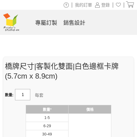
|
|
|
我的訂單
登錄
專屬訂製
銷售設計
橋牌尺寸|客製化雙面|白色邊框卡牌
(5.7cm x 8.9cm)
每套
數量:
數量*
價格
1-5
6-29
30-49