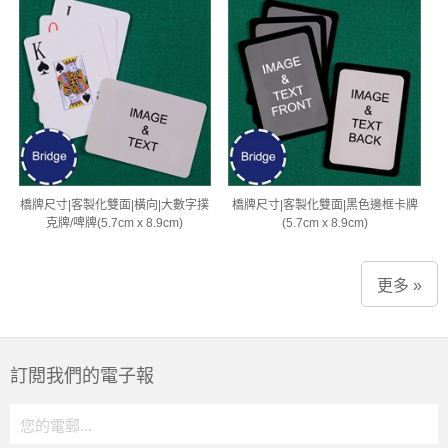
橋牌尺寸|客製化雙面|橫向|大數字撲
橋牌尺寸|客製化雙面|黑色邊框卡牌
克牌/啤牌(5.7cm x 8.9cm)
(5.7cm x 8.9cm)
更多 »
訂閲我們的電子報