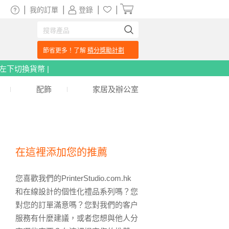
|
|
|
|
我的訂單
登錄
節省更多！了解
積分獎勵計劃
頁左下切換貨幣 |
配飾
家居及辦公室
在這裡添加您的推薦
您喜歡我們的PrinterStudio.com.hk
和在線設計的個性化禮品系列嗎？您
對您的訂單滿意嗎？您對我們的客户
服務有什麼建議，或者您想與他人分