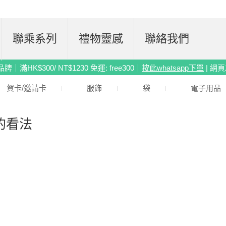
聯乘系列
禮物靈感
聯絡我們
滿HK$300/ NT$1230 免運: free300｜
按此whatsapp下單
| 網
賀卡/邀請卡
服飾
袋
電子用品
的看法