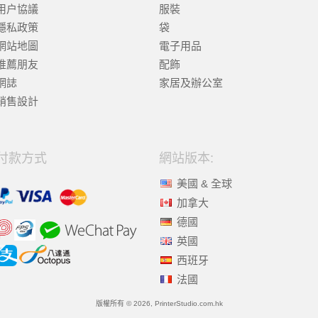
用户協議
服裝
隱私政策
袋
網站地圖
電子用品
推薦朋友
配飾
網誌
家居及辦公室
銷售設計
付款方式
網站版本:
美國 & 全球
加拿大
德國
英國
西班牙
法國
版權所有 © 2026, PrinterStudio.com.hk