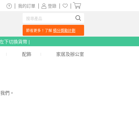
|
|
|
|
我的訂單
登錄
節省更多！了解
積分獎勵計劃
頁左下切換貨幣 |
配飾
家居及辦公室
給我們。