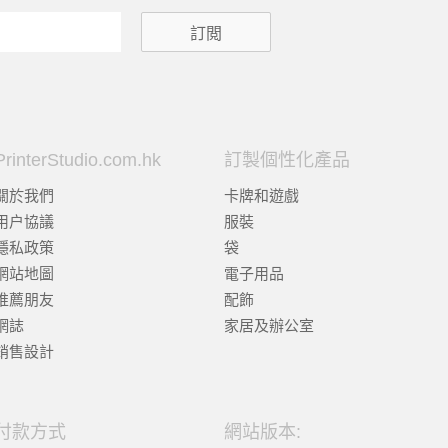
PrinterStudio.com.hk
訂製個性化產品
關於我們
卡牌和遊戲
用户協議
服裝
隱私政策
袋
網站地圖
電子用品
推薦朋友
配飾
網誌
家居及辦公室
銷售設計
付款方式
網站版本: