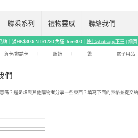
聯乘系列
禮物靈感
聯絡我們
滿HK$300/ NT$1230 免運: free300｜
按此whatsapp下單
| 網
賀卡/邀請卡
服飾
袋
電子用品
我們
意嗎？還是想與其他購物者分享一些東西？填寫下面的表格並提交