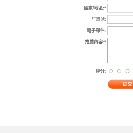
國家/地區:*
訂單號:
電子郵件:
推薦內容:*
評分: