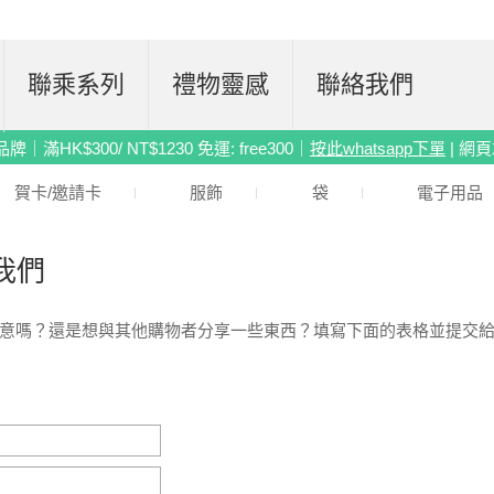
聯乘系列
禮物靈感
聯絡我們
滿HK$300/ NT$1230 免運: free300｜
按此whatsapp下單
| 網
賀卡/邀請卡
服飾
袋
電子用品
我們
意嗎？還是想與其他購物者分享一些東西？填寫下面的表格並提交