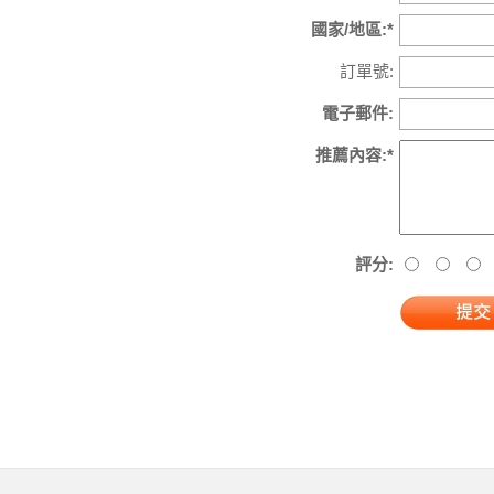
國家/地區:*
訂單號:
電子郵件:
推薦內容:*
評分: