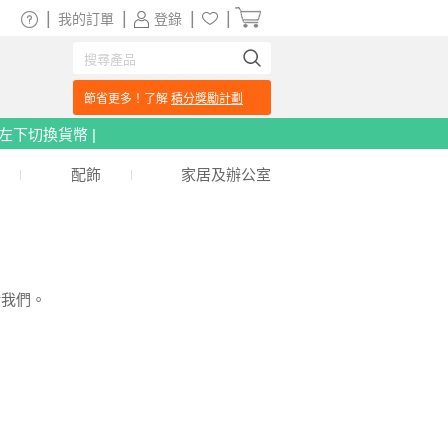
|
|
|
|
我的訂單
登錄
節省更多！了解
積分獎勵計劃
頁左下切換貨幣 |
配飾
家居及辦公室
給我們。