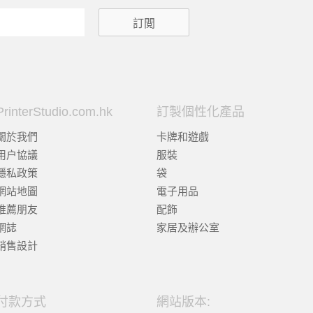
PrinterStudio.com.hk
訂製個性化產品
關於我們
卡牌和遊戲
用户協議
服裝
隱私政策
袋
網站地圖
電子用品
推薦朋友
配飾
網誌
家居及辦公室
銷售設計
付款方式
網站版本: