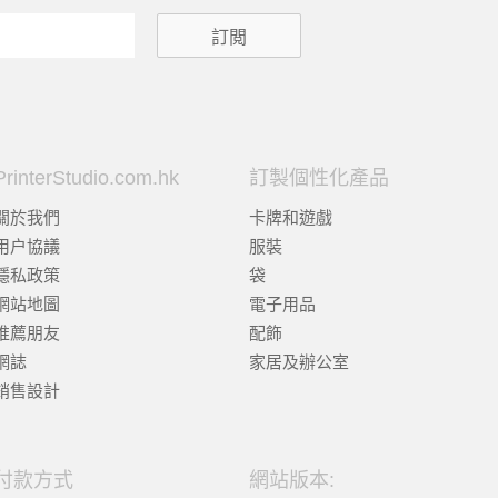
PrinterStudio.com.hk
訂製個性化產品
關於我們
卡牌和遊戲
用户協議
服裝
隱私政策
袋
網站地圖
電子用品
推薦朋友
配飾
網誌
家居及辦公室
銷售設計
付款方式
網站版本: