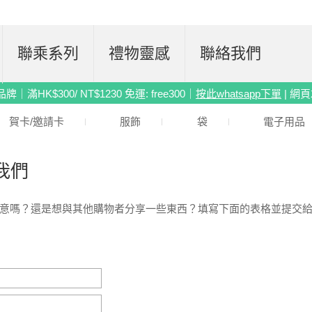
聯乘系列
禮物靈感
聯絡我們
滿HK$300/ NT$1230 免運: free300｜
按此whatsapp下單
| 網
賀卡/邀請卡
服飾
袋
電子用品
我們
意嗎？還是想與其他購物者分享一些東西？填寫下面的表格並提交