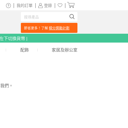
|
|
|
|
我的訂單
登錄
節省更多！了解
積分獎勵計劃
頁左下切換貨幣 |
配飾
家居及辦公室
給我們。