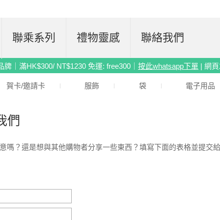
聯乘系列
禮物靈感
聯絡我們
滿HK$300/ NT$1230 免運: free300｜
按此whatsapp下單
| 網
賀卡/邀請卡
服飾
袋
電子用品
我們
意嗎？還是想與其他購物者分享一些東西？填寫下面的表格並提交