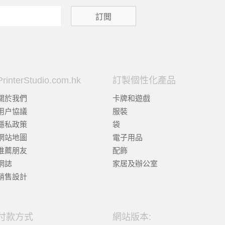
PrinterStudio.com.hk
訂製個性化產品
關於我們
卡牌和遊戲
用户協議
服裝
隱私政策
袋
網站地圖
電子用品
推薦朋友
配飾
網誌
家居及辦公室
銷售設計
付款方式
網站版本: