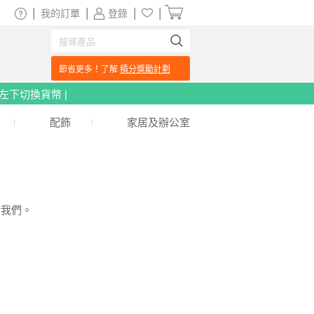
|
|
|
|
我的訂單
登錄
節省更多！了解
積分獎勵計劃
頁左下切換貨幣 |
配飾
家居及辦公室
給我們。