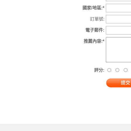
國家/地區:*
訂單號:
電子郵件:
推薦內容:*
評分: