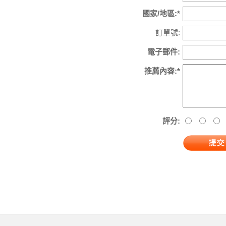
國家/地區:*
訂單號:
電子郵件:
推薦內容:*
評分: