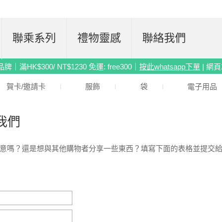
聯乘系列
禮物靈感
聯絡我們
滿HK$300/ NT$1230 免運: free300｜
按此whatsapp下單
| 網
賀卡/邀請卡
服飾
袋
電子用品
我們
意嗎？還是想與其他購物者分享一些東西？填寫下面的表格並提交