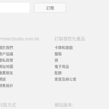
PrinterStudio.com.hk
訂製個性化產品
關於我們
卡牌和遊戲
用户協議
服裝
隱私政策
袋
網站地圖
電子用品
推薦朋友
配飾
網誌
家居及辦公室
銷售設計
付款方式
網站版本: