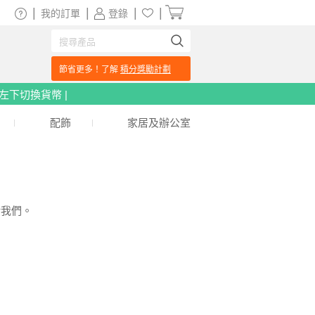
|
|
|
|
我的訂單
登錄
節省更多！了解
積分獎勵計劃
頁左下切換貨幣 |
配飾
家居及辦公室
給我們。