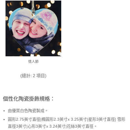
情人節
(總計: 2 項目)
個性化陶瓷掛飾規格：
由優質白色陶瓷製成。
圓形2.75英寸直徑|橢圓形2.3英寸x 3.25英寸|星形3英寸直徑| 雪形
直徑3英寸|心形3英寸x 3.24英寸|花絲3英寸直徑。