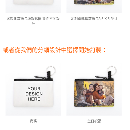
客製化散紙包連鑰匙圈|雙面不同設
定制鑰匙扣散紙包3.5 X 5 英寸
計
或者從我們的分類設計中選擇開始訂製：
商務
生日祝福