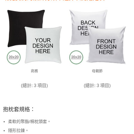
商務
母親節
(總計: 3 項目)
(總計: 3 項目)
抱枕套規格：
柔軟的聚酯/棉枕頭套。
隱形拉鍊。