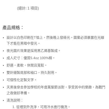
(總計: 1 項目)
產品規格：
設計以白色印刷在T恤上，然後晚上發綠光。圖案必須暴露在光線
下才能在黑暗中發光。
夜光圖片效果是採用黑乙烯基製成。
成人尺寸：優質5.4oz 100%棉。
舒適，柔軟，休閒且寬鬆。
雙針縫製底部和袖口，持久耐用。
可個性化定製文字。
天黑後穿去參加學校的年度萬聖節派對，享受其中的樂趣，為戰鬥
之夜做好準備。
清洗說明：
從裡到外洗淨，可用冷水進行機洗。