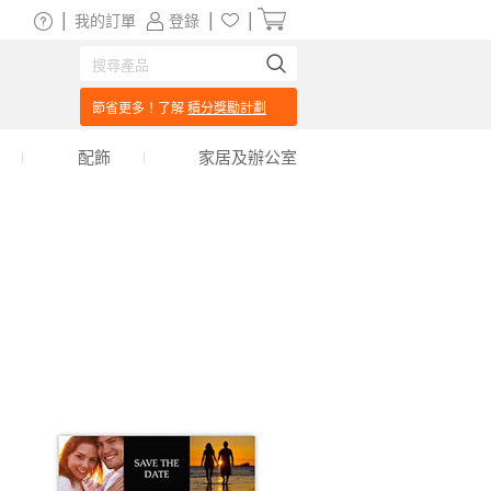
|
|
|
我的訂單
登錄
節省更多！了解
積分獎勵計劃
配飾
家居及辦公室