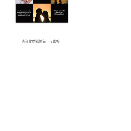
客製化婚禮邀請卡|3官格