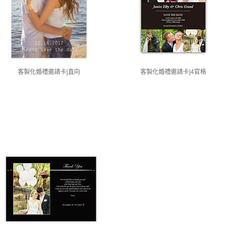
客製化婚禮邀請卡|直向
客製化婚禮邀請卡|4官格