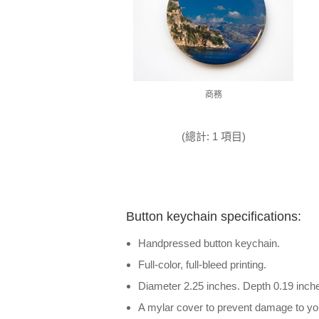
商務
(總計: 1 項目)
Button keychain specifications:
Handpressed button keychain.
Full-color, full-bleed printing.
Diameter 2.25 inches. Depth 0.19 inch
A mylar cover to prevent damage to you