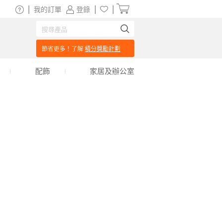
|
|
|
我的訂單
登錄
節省更多！了解
積分獎勵計劃
配飾
家居及辦公室