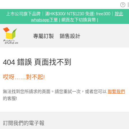
|
上市公司旗下品牌｜滿HK$300/ NT$1230 免運: free300｜
按此
whatsapp下單
| 網頁左下切換貨幣 |
專屬訂製
銷售設計
404 錯誤 頁面找不到
哎呀……對不起!
無法找到您所請求的頁面。請您重試一次，或者您可以
聯繫我們
的客服!
訂閲我們的電子報